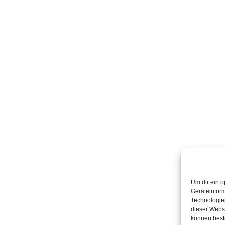
Um dir ein o
Geräteinfor
Technologien
dieser Websi
können best